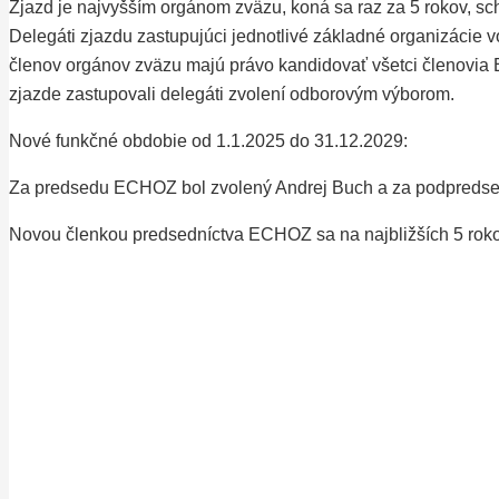
Zjazd je najvyšším orgánom zväzu, koná sa raz za 5 rokov, sc
Delegáti zjazdu zastupujúci jednotlivé základné organizácie 
členov orgánov zväzu majú právo kandidovať všetci členovi
zjazde zastupovali delegáti zvolení odborovým výborom.
Nové funkčné obdobie od 1.1.2025 do 31.12.2029:
Za predsedu ECHOZ bol zvolený Andrej Buch a za podpredse
Novou členkou predsedníctva ECHOZ sa na najbližších 5 roko