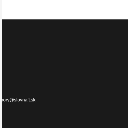
bory@slovnaft.sk