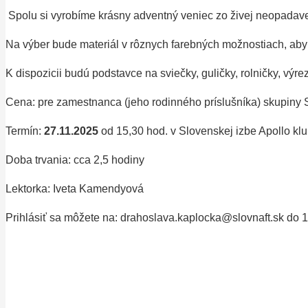
Spolu si vyrobíme krásny adventný veniec zo živej neopadave
Na výber bude materiál v rôznych farebných možnostiach, aby 
K dispozicii budú podstavce na sviečky, guličky, rolničky, výre
Cena: pre zamestnanca (jeho rodinného príslušníka) skupiny Sl
Termín:
27.11.2025
od 15,30 hod. v Slovenskej izbe Apollo kl
Doba trvania: cca 2,5 hodiny
Lektorka: Iveta Kamendyová
Prihlásiť sa môžete na: drahoslava.kaplocka@slovnaft.sk do 