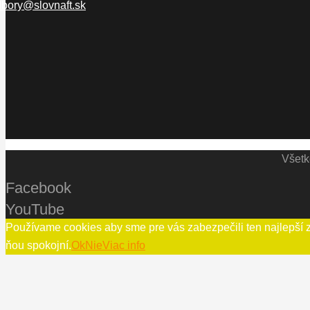
bory@slovnaft.sk
Všetk
Facebook
YouTube
Používame cookies aby sme pre vás zabezpečili ten najlepší z
ňou spokojní.
Ok
Nie
Viac info